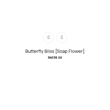
Butterfly Bliss [Soap Flower]
RM
138.00