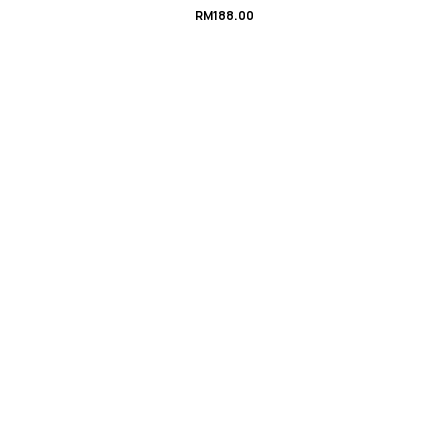
RM
188.00