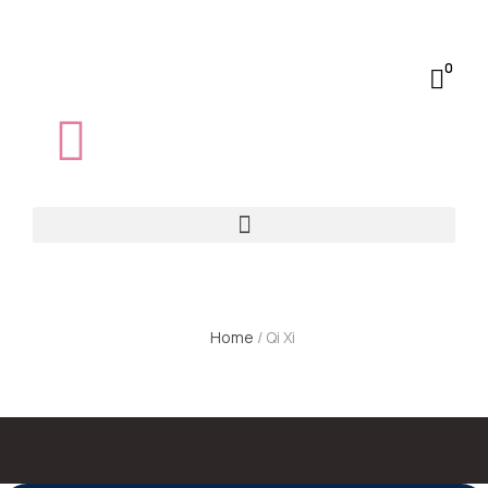
0
Home
/ Qi Xi