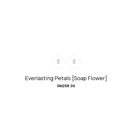
Everlasting Petals [Soap Flower]
RM
258.00